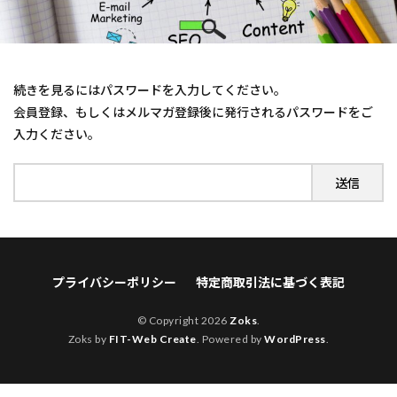
バックエンド
バーチャル背景
パッケージ
ビジネス
ビジョン
フロントエンド
プラグイン
プロフィール
ペルソナ
続きを見るにはパスワードを入力してください。
ホームページ
ミッション
リサーチ
会員登録、もしくはメルマガ登録後に発行されるパスワードをご
ワードプレス
事前準備
事故解決
位置付け
入力ください。
作りかた
作り方
作る
作成方法
使い方
初めて
初期設定
商品
商品作り
商品作り方
商品内容
商品案
商品案の見つけ方
商品説明流れ
商品説明資料
売れる
実績
差別化
強い商品
悩み解決
プライバシーポリシー
特定商取引法に基づく表記
成功者
探し方
整理
文字
方向性
方法
最新
構成
構成作り方
構築
© Copyright 2026
Zoks
.
毎日
Zoks by
決め方
FIT-Web Create
洗い出し
. Powered by
無料テーマ
WordPress
.
環境作り
画像挿入
画面共有
簡単インストール
素材
素直さ
素直力