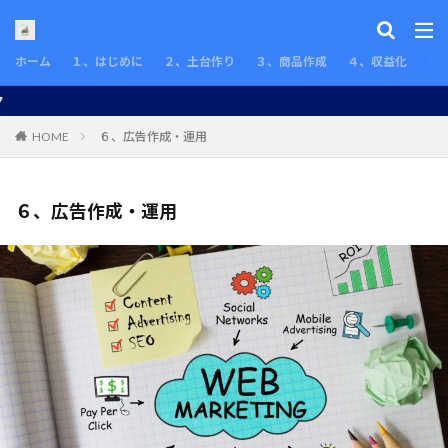
カテゴリー
ホーム
１、はじめに
２、土台作り
３、商品作成
４、収益化
５
タグ
HOME
６、広告作成・運用
canva
LP
PC
PING
SEO
SSL
TODAY
ZOOM
お勧め
すべき
とは？
６、広告作成・運用
どうすればいい？
やり方
わからない時
インストール
オンライン
カスタマーサクセス
キャラ設定
クローム
グーグル
コクーン
コンセプト
コンテンツ
サイズ変更
サーバーID
サービス構築
シート
スタートアップ
セルフクエスチョン
ターゲット
ダウンんロード
チェックリスト
テキスト
ドメイン
ニーズのある商品
ニーズの出し方